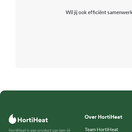
Wil jij ook efficiënt samenwe
Over HortiHeat
Team HortiHeat
HortiHeat is een product van
jem-id