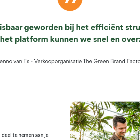
sbaar geworden bij het efficiënt str
het platform kunnen we snel en over
nno van Es - Verkooporganisatie The Green Brand Fact
m deel te nemen aan je