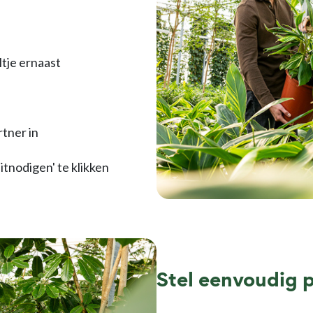
ltje ernaast
rtner in
itnodigen' te klikken
Stel eenvoudig 