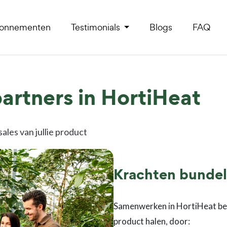
onnementen
Testimonials
Blogs
FAQ
rtners in HortiHeat
ales van jullie product
Krachten bundele
Samenwerken in HortiHeat bete
product halen, door: