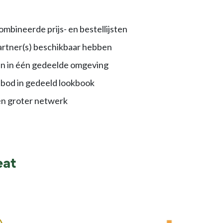
mbineerde prijs- en bestellijsten
rtner(s) beschikbaar hebben
en in één gedeelde omgeving
bod in gedeeld lookbook
n groter netwerk
eat