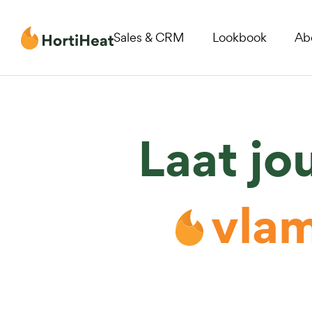
Sales & CRM
Lookbook
Ab
Laat jo
vla