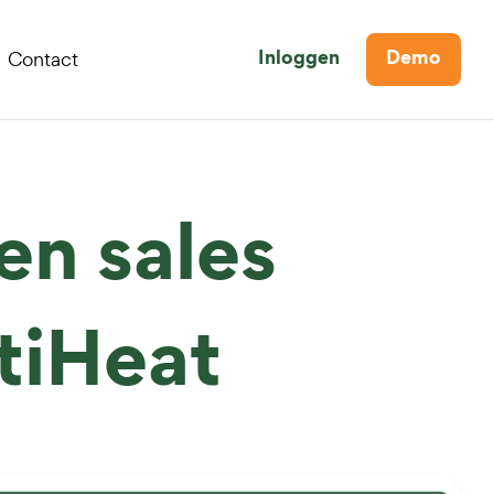
Contact
Inloggen
Demo
en sales
tiHeat