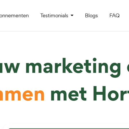
onnementen
Testimonials
Blogs
FAQ
uw marketing 
mmen
met Hor