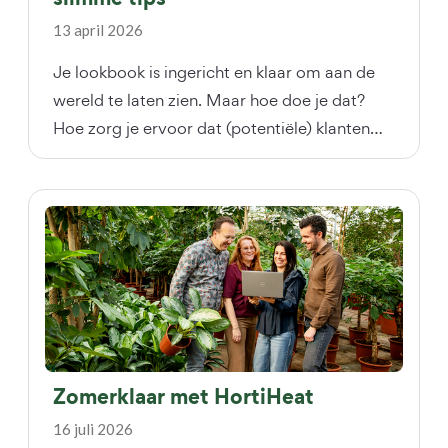
slimme tips
13 april 2026
Je lookbook is ingericht en klaar om aan de
wereld te laten zien. Maar hoe doe je dat?
Hoe zorg je ervoor dat (potentiële) klanten
bekend raken met je lookbook? Dat ze hem
zien én gebruiken? Wij geven je 5 slimme tips
waarmee je de zichtbaarheid van je lookbook
vergroot.
Zomerklaar met HortiHeat
16 juli 2026